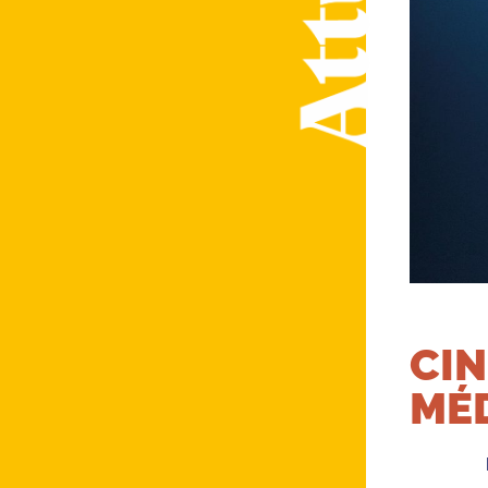
CIN
MÉ