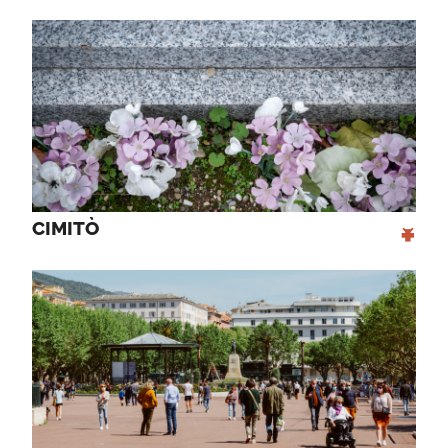
+
CIMITÒ 