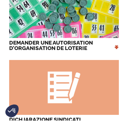
DEMANDER UNE AUTORISATION 
+
D’ORGANISATION DE LOTERIE 
DICHJARAZIONE SINDICATI 
+
Plateforme de Gestion du Consentement : Personnalisez vos O
Axeptio consent
PRUFESSIUNALI 