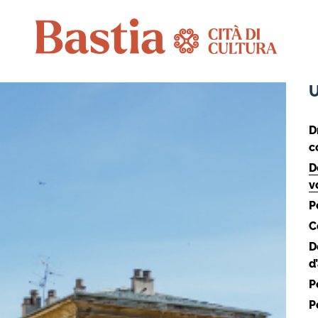
D
c
D
v
P
C
D
d
P
P