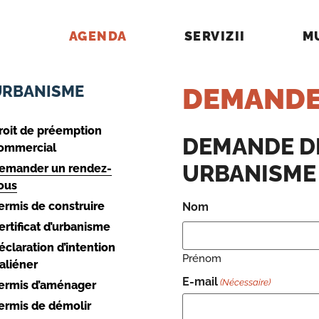
AGENDA
SERVIZII
M
URBANISME
DEMANDE
roit de préemption
DEMANDE D
ommercial
URBANISME
emander un rendez-
ous
ermis de construire
Nom
ertificat d’urbanisme
éclaration d’intention
Prénom
’aliéner
E-mail
(Nécessaire)
ermis d’aménager
ermis de démolir