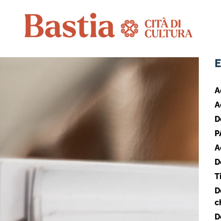
E
A
A
D
P
A
D
T
D
c
D