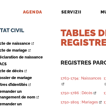
AGENDA
SERVIZII
M
TAT CIVIL
TABLES D
REGISTRE
cte de naissance
cte de mariage
éclaration de naissance
REGISTRES PAR
ACS
cte de décès
ossier de mariage
1763-1794 : Naissances
1
itres d’identités
emander un
1750-1786 : Décès
1
hangement de nom
1750-1805 : Mariages
1
emander un