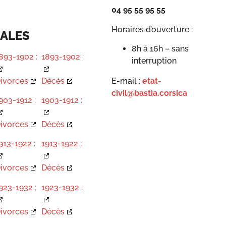
04 95 55 95 55
Horaires d’ouverture :
ALES
8h à 16h – sans
893-1902 :
1893-1902 :
interruption
ivorces
Décès
E-mail :
etat-
civil@bastia.corsica
903-1912 :
1903-1912 :
ivorces
Décès
913-1922 :
1913-1922 :
ivorces
Décès
923-1932 :
1923-1932 :
ivorces
Décès