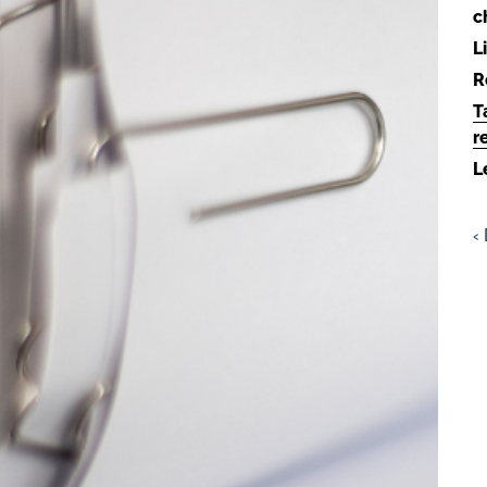
c
L
R
T
r
L
‹