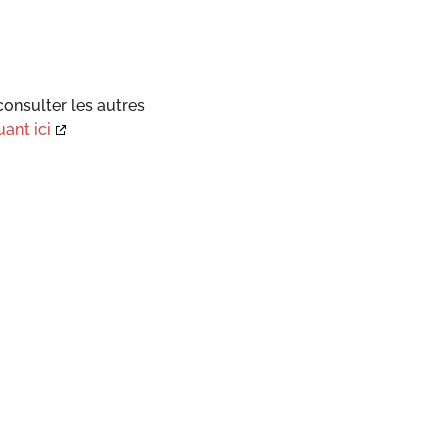
onsulter les autres
uant ici
s réglementations. Personnalisez vos préférences pour contrôler