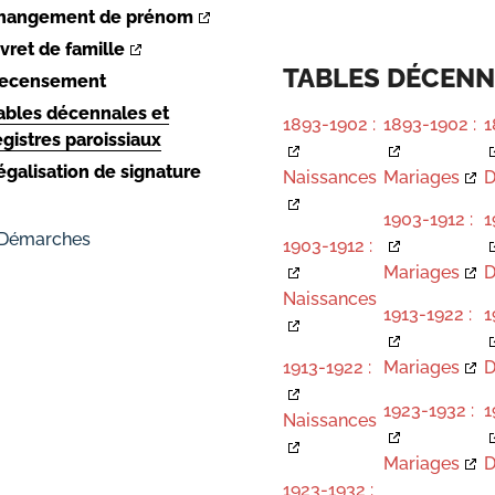
hangement de prénom
ivret de famille
TABLES DÉCENN
ecensement
ables décennales et
1893-1902 :
1893-1902 :
1
egistres paroissiaux
égalisation de signature
Naissances
Mariages
D
1903-1912 :
1
 Démarches
1903-1912 :
Mariages
D
Naissances
1913-1922 :
1
1913-1922 :
Mariages
D
1923-1932 :
1
Naissances
Mariages
D
1923-1932 :