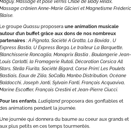
Maguy, Massage et pose vernis Chloé de Body Relax,
Massage crânien Anne-Marie Glicieri et Magnetisme Fréderi
Blaise.
Le groupe
Quassu
proposera
une animation musicale
autour d’un buffet grâce aux dons de nos nombreux
partenaires
:
A Pignata, Société A Gratta, La Bovida , U
Express Bastia, U Express Borgo, Le traiteur La Barquette,
Blanchisserie Roncaglia, Monoprix Bastia , Boulangerie Jean
Louis Carlotti, la Fromagerie Rutali, Décoration Corsica All
Stars, Stella Fiurita, Société Bigard, Corse Prim’, Les Poulets
Bastiais, Eaux de Zilia, SoCoBo, Manbo Distribution, Océane
Baldocchi, Joseph Janti, Sylvain Fanti, François Acquaviva,
Marine Escoffier, François Crestini et Jean-Pierre Ciucci.
Pour les enfants
,
Ludiqland
proposera des gonflables et
des animations pendant la journée.
Une journée qui donnera du baume au coeur aux grands et
aux plus petits en ces temps tourmentés.