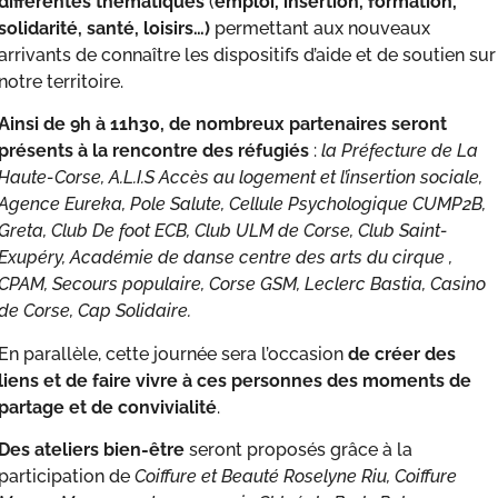
différentes thématiques
(
emploi, insertion, formation,
solidarité, santé, loisirs…)
permettant aux nouveaux
arrivants de connaître les dispositifs d’aide et de soutien sur
notre territoire.
Ainsi de 9h à 11h30, de nombreux partenaires seront
présents à la rencontre des réfugiés
:
la Préfecture de La
Haute-Corse, A.L.I.S Accès au logement et l’insertion sociale,
Agence Eureka, Pole Salute, Cellule Psychologique CUMP2B,
Greta, Club De foot ECB, Club ULM de Corse, Club Saint-
Exupéry, Académie de danse centre des arts du cirque ,
CPAM, Secours populaire, Corse GSM, Leclerc Bastia, Casino
de Corse, Cap Solidaire.
En parallèle, cette journée sera l’occasion
de créer des
liens et de faire vivre à ces personnes des moments de
partage et de convivialité
.
Des ateliers bien-être
seront proposés grâce à la
participation de
Coiffure et Beauté Roselyne Riu, Coiffure