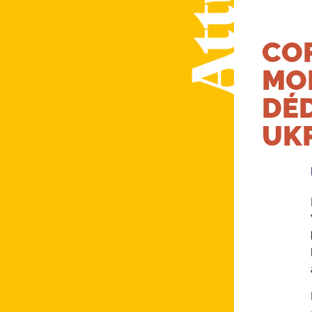
COR
MO
DÉD
UK