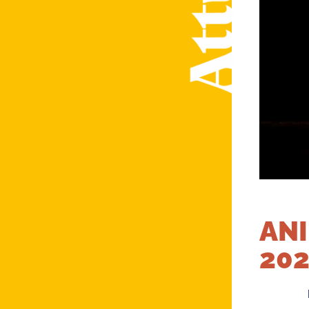
ANI
20