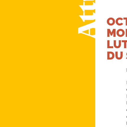
OCT
MOB
LU
DU 