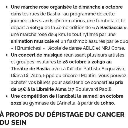
Une marche rose organisée le dimanche 9 octobre
dans les rues de Bastia : au programme de cette
journée : des stands d’informations, une tombola et le
départ à
10h30
de la 4ème édition de
« A Bastiaccia »
,
une marche rose de 4 km, le tout rythmé par une
animation musicale
et un flashmob assurés par le du
« I Brumichesi », l’école de danse ADLC et NRJ Corse.
Un concert de musique
réunissant plusieurs artistes
et groupes insulaires
le 28 octobre à 20h30 au
Théâtre de Bastia
, avec à l’affiche Battista Acquaviva,
Diana Di l’Alba, Eppò ou encore I Mantini. Vous pouvez
acheter vos billets pour assister à ce concert
au prix
de 15€ à la Librairie Alma
(27 Boulevard Paoli).
Une compétition de Handball le samedi 29 octobre
2022
au gymnase de L’Arinella, à partir de
10h30
.
À PROPOS DU DÉPISTAGE DU CANCER
DU SEIN