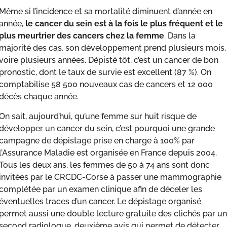
Même si l’incidence et sa mortalité diminuent d’année en
année,
le cancer du sein est à la fois le plus fréquent et le
plus meurtrier des cancers chez la femme
. Dans la
majorité des cas, son développement prend plusieurs mois,
voire plusieurs années. Dépisté tôt, c’est un cancer de bon
pronostic, dont le taux de survie est excellent (87 %). On
comptabilise 58 500 nouveaux cas de cancers et 12 000
décès chaque année.
On sait, aujourd’hui, qu’une femme sur huit risque de
développer un cancer du sein, c’est pourquoi une grande
campagne de dépistage prise en charge à 100% par
l’Assurance Maladie est organisée en France depuis 2004.
Tous les deux ans, les femmes de 50 à 74 ans sont donc
invitées par le CRCDC-Corse à passer une mammographie
complétée par un examen clinique afin de déceler les
éventuelles traces d’un cancer. Le dépistage organisé
permet aussi une double lecture gratuite des clichés par un
second radiologue, deuxième avis qui permet de détecter