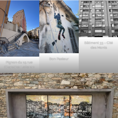
Bâtiment 33 – Cité
des Monts
Bon Pasteur
Pignon du 15 rue
Chanoine Letteron