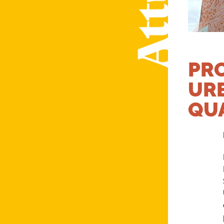
PRO
URB
QUA