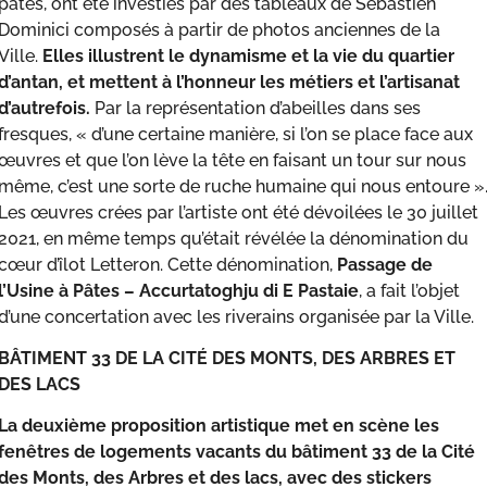
pâtes, ont été investies par des tableaux de Sébastien
Dominici composés à partir de photos anciennes de la
Ville.
Elles illustrent le dynamisme et la vie du quartier
d’antan, et mettent à l’honneur les métiers et l’artisanat
d’autrefois.
Par la représentation d’abeilles dans ses
fresques, « d’une certaine manière, si l’on se place face aux
œuvres et que l’on lève la tête en faisant un tour sur nous
même, c’est une sorte de ruche humaine qui nous entoure »
Les œuvres crées par l’artiste ont été dévoilées le 30 juillet
2021, en même temps qu’était révélée la dénomination du
cœur d’îlot Letteron. Cette dénomination,
Passage de
l’Usine à Pâtes – Accurtatoghju di E Pastaie
, a fait l’objet
d’une concertation avec les riverains organisée par la Ville.
BÂTIMENT 33 DE LA CITÉ DES MONTS, DES ARBRES ET
DES LACS
La deuxième proposition artistique met en scène les
fenêtres de logements vacants du bâtiment 33 de la Cité
des Monts, des Arbres et des lacs, avec des stickers