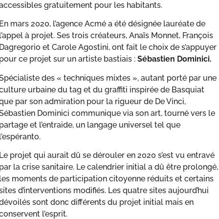
accessibles gratuitement pour les habitants.
En mars 2020, l’agence Acmé a été désignée lauréate de
l’appel à projet. Ses trois créateurs, Anaïs Monnet, François
Dagregorio et Carole Agostini, ont fait le choix de s’appuyer
pour ce projet sur un artiste bastiais :
Sébastien Dominici.
Spécialiste des « techniques mixtes », autant porté par une
culture urbaine du tag et du graffiti inspirée de Basquiat
que par son admiration pour la rigueur de De Vinci,
Sébastien Dominici communique via son art, tourné vers le
partage et l’entraide, un langage universel tel que
l’espéranto.
Le projet qui aurait dû se dérouler en 2020 s’est vu entravé
par la crise sanitaire. Le calendrier initial a dû être prolongé,
les moments de participation citoyenne réduits et certains
sites d’interventions modifiés. Les quatre sites aujourd’hui
dévoilés sont donc différents du projet initial mais en
conservent l’esprit.