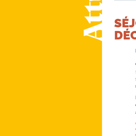
SÉJ
DÉ