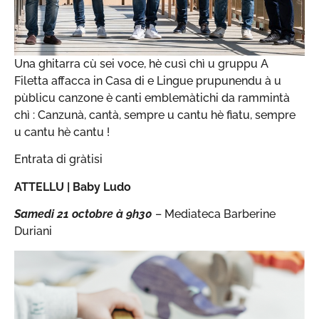
Una ghitarra cù sei voce, hè cusì chì u gruppu A
Filetta affacca in Casa di e Lingue prupunendu à u
pùblicu canzone è canti emblemàtichi da rammintà
chì : Canzunà, cantà, sempre u cantu hè fiatu, sempre
u cantu hè cantu !
Entrata di gràtisi
ATTELLU |
Baby Ludo
Samedi 21 octobre
à 9h30
– Mediateca Barberine
Duriani