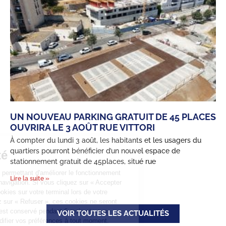
UN NOUVEAU PARKING GRATUIT DE 45 PLACES
OUVRIRA LE 3 AOÛT RUE VITTORI
À compter du lundi 3 août, les habitants et les usagers du
quartiers pourront bénéficier d’un nouvel espace de
Confidentialité
stationnement gratuit de 45places, situé rue
Ce site utilise des cookies permettant d'améliorer le fonctionnement
Lire la suite »
grâce aux statistiques de navigation. Si vous cliquez sur « Accepter
», nous déposeront ces cookies sur votre terminal lors de votre
navigation. Si vous cliquez sur « Refuser », ces cookies ne seront
pas déposés. Votre choix est conservé pendant 6 mois et vous
VOIR TOUTES LES ACTUALITÉS
pouvez être informé et modifier vos préférences à tout moment.