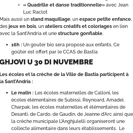
«
Quadrille
et
danse
traditionnelle»
avec Jean
Luc Raclot
Mais aussi un
stand
maquillage
, un
espace
petite
enfance
,
des
jeux
en
bois
, un
ateliers
créatifs
et
coloriages
en lien
avec la Sant’Andria et une
structure
gonflable
.
16h :
Un gouter bio sera proposé aux enfants. Ce
goûter est offert par le CCAS de Bastia
GHJOVI U 30 DI NUVEMBRE
Les écoles et la crèche de la Ville de Bastia participent à
la Sant’Andria :
Le matin :
Les écoles maternelles de Calloni, les
écoles élémentaires de Subissi, Reynoard, Amadei,
Charpak, les écoles maternelles et élémentaires de
Desanti, de Cardo, de Gaudin, de Jeanne d’Arc ainsi que
la crèche municipale L’Anghjulelli organiseront une
collecte alimentaire dans leurs établissements. Le