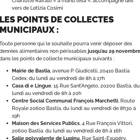
Charlotte Raffalli « à manu tesa », accompagné des
vers de Letizia Cosimi
LES POINTS DE COLLECTES
MUNICIPAUX :
Toute personne qui le souhaite pourra venir déposer des
denrées alimentaires non périssables
jusqu’au 29 novembr
dans les points de collecte municipaux suivants :
Mairie de Bastia
, avenue P. Giudicelli, 20410 Bastia
Cedex, du lundi au vendredi de 8h à 17h
Casa di e Lingue
, 15 Rue Sant’Angelo, 20200 Bastia, du
lundi au vendredi de 8h à 20h
Centre Social Communal François Marchetti
, Route
Royale 20600 Bastia, du lundi au vendredi de 8h30 à
19h
Maison des Services Publics
, 4 Rue François Vittori,
20600 Bastia, du lundi au vendredi de 8h à 16h
Salle polyvalente de Lupinu
, Rue Saint-Exupéry,