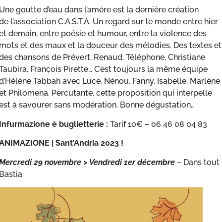
Une goutte d’eau dans l’amère est la dernière création
de l’association C.A.S.T.A. Un regard sur le monde entre hier
et demain, entre poésie et humour, entre la violence des
mots et des maux et la douceur des mélodies. Des textes et
des chansons de Prévert, Renaud, Téléphone, Christiane
Taubira, François Pirette… C’est toujours la même équipe
d’Hélène Tabbah avec Luce, Nénou, Fanny, Isabelle, Marlène
et Philomena. Percutante, cette proposition qui interpelle
est à savourer sans modération. Bonne dégustation…
Infurmazione è buglietterie :
Tarif 10€ – 06 46 08 04 83
ANIMAZIONE |
Sant’Andria 2023 !
Mercredi 29
novembre
> Vendredi 1er
décembre
– Dans tout
Bastia