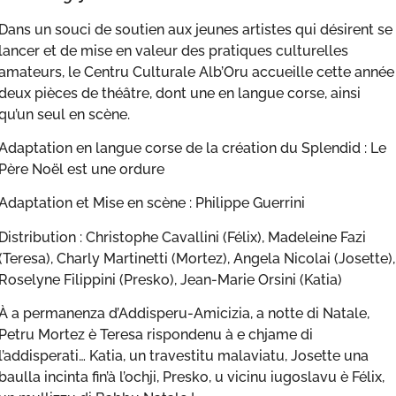
Dans un souci de soutien aux jeunes artistes qui désirent se
lancer et de mise en valeur des pratiques culturelles
amateurs, le Centru Culturale Alb’Oru accueille cette année
deux pièces de théâtre, dont une en langue corse, ainsi
qu’un seul en scène.
Adaptation en langue corse de la création du Splendid : Le
Père Noël est une ordure
Adaptation et Mise en scène : Philippe Guerrini
Distribution : Christophe Cavallini (Félix), Madeleine Fazi
(Teresa), Charly Martinetti (Mortez), Angela Nicolai (Josette),
Roselyne Filippini (Presko), Jean-Marie Orsini (Katia)
À a permanenza d’Addisperu-Amicizia, a notte di Natale,
Petru Mortez è Teresa rispondenu à e chjame di
l’addisperati… Katia, un travestitu malaviatu, Josette una
baulla incinta fin’à l’ochji, Presko, u vicinu iugoslavu è Félix,