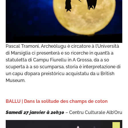
Pascal Tramoni, Archeòlugu è circatore à l’Università
di Marsiglia ci presenterà e so ricerche in quant’à a
statuletta di Campu Fiurellu in A Grossa, da a so
scuperta à a so scumparsa, storia è interpretazione di
un capu d’opara preistòricu acquistatu da u British
Museum.
BALLU
|
Dans la solitude des champs de coton
Samedi 27 janvier à 20h30
– Centru Culturale Alb’Oru