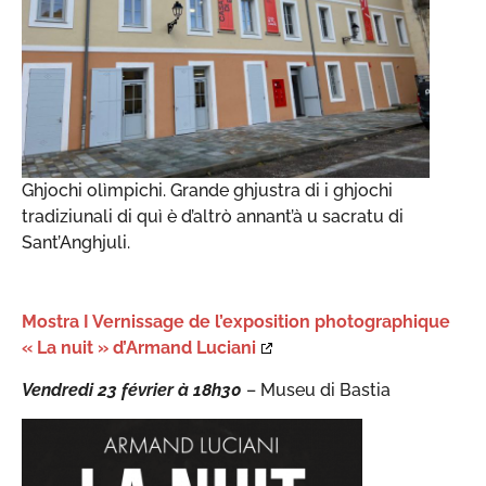
Ghjochi olìmpichi. Grande ghjustra di i ghjochi
tradiziunali di quì è d’altrò annant’à u sacratu di
Sant’Anghjuli.
Mostra I Vernissage de l’exposition photographique
« La nuit » d’Armand Luciani
Vendredi 23 février à 18h30
– Museu di Bastia