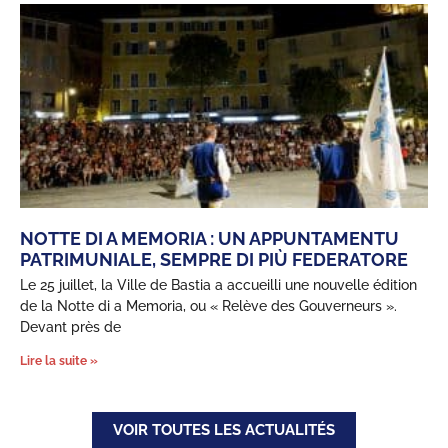
NOTTE DI A MEMORIA : UN APPUNTAMENTU
PATRIMUNIALE, SEMPRE DI PIÙ FEDERATORE
Le 25 juillet, la Ville de Bastia a accueilli une nouvelle édition
de la Notte di a Memoria, ou « Relève des Gouverneurs ».
Confidentialité
Devant près de
Ce site utilise des cookies permettant d'améliorer le fonctionnement
Lire la suite »
grâce aux statistiques de navigation. Si vous cliquez sur « Accepter
», nous déposeront ces cookies sur votre terminal lors de votre
navigation. Si vous cliquez sur « Refuser », ces cookies ne seront
pas déposés. Votre choix est conservé pendant 6 mois et vous
VOIR TOUTES LES ACTUALITÉS
pouvez être informé et modifier vos préférences à tout moment.