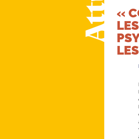
« C
LES
PS
LES