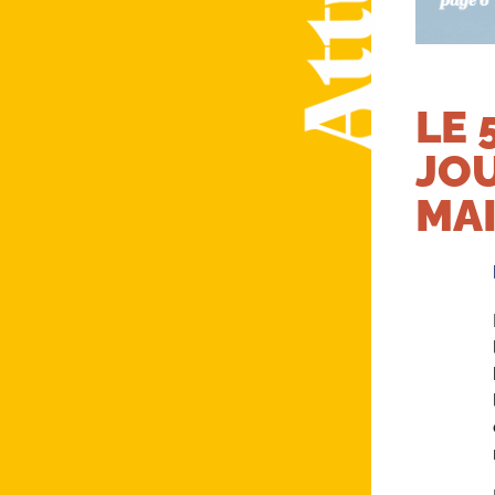
LE 
JOU
MAI