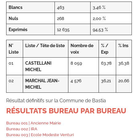
Blancs
463
3,46 %
Nuls
268
2,00 %
Exprimés
12 635
94,53 %
N°
Liste / Tête de liste
Nombre de
% /
% Ins
Liste
voix
Exp
01
CASTELLANI
8 059
63,78
36,38
MICHEL
02
MARCHAL JEAN-
4 576
36,21
20,66
MICHEL
Résultat définitifs sur la Commune de Bastia
RÉSULTATS BUREAU PAR BUREAU
Bureau 001 | Ancienne Mairie
Bureau 002 | IRA
Bureau 003 | Ecole Modeste Venturi