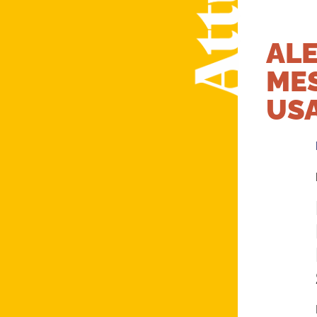
ALE
MES
USA