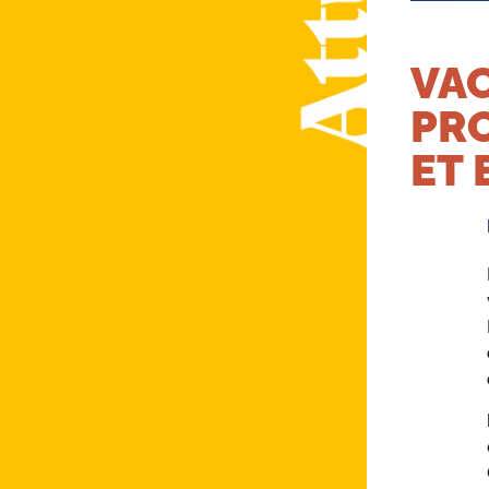
VAC
PR
ET 