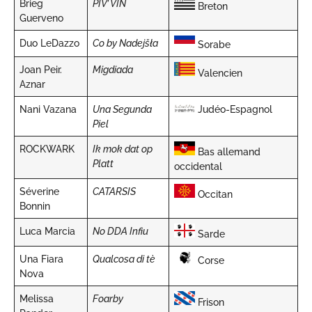
Brieg
PIV’ VIN
Breton
Guerveno
Duo LeDazzo
Co by Nadejšła
Sorabe
Joan Peir.
Migdiada
Valencien
Aznar
Nani Vazana
Una Segunda
Judéo-Espagnol
Piel
ROCKWARK
Ik mok dat op
Bas allemand
Platt
occidental
Séverine
CATARSIS
Occitan
Bonnin
Luca Marcia
No DDA Infiu
Sarde
Una Fiara
Qualcosa di tè
Corse
Nova
Melissa
Foarby
Frison