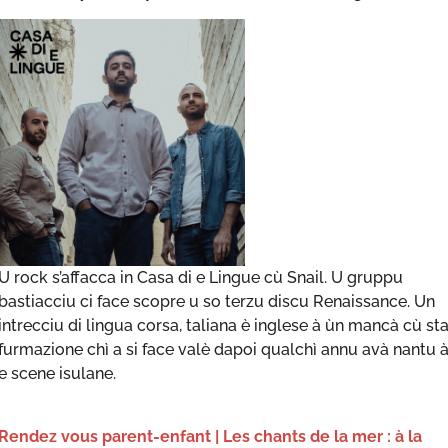
U rock s’affacca in Casa di e Lingue cù Snail. U gruppu
bastiacciu ci face scopre u so terzu discu Renaissance. Un
intrecciu di lingua corsa, taliana è inglese à ùn mancà cù st
furmazione chì a si face valè dapoi qualchì annu avà nantu 
e scene isulane.
Rendez vous parent-enfant | Les chants de la mer : à la