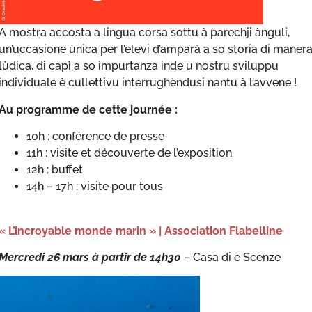
A mostra accosta a lingua corsa sottu à parechji ànguli,
un’uccasione ùnica per l’elevi d’amparà a so storia di maner
lùdica, di capì a so impurtanza inde u nostru sviluppu
individuale è cullettivu interrughèndusi nantu à l’avvene !
Au programme de cette journée :
10h : conférence de presse
11h : visite et découverte de l’exposition
12h : buffet
14h – 17h : visite pour tous
« L’incroyable monde marin » | Association Flabelline
Mercredi 26 mars à partir de 14h30
– Casa di e Scenze