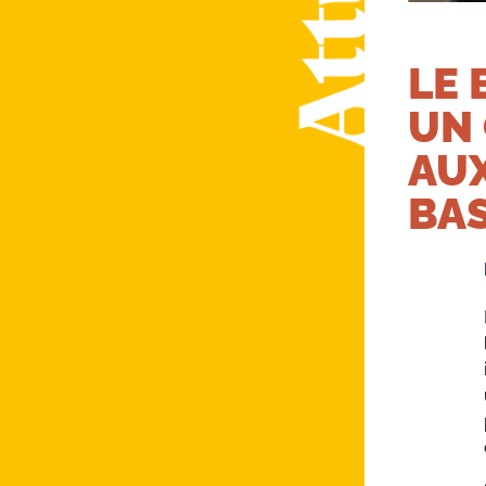
LE 
UN
AU
BAS