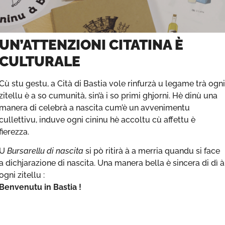
UN’ATTENZIONI CITATINA È
CULTURALE
Cù stu gestu, a Cità di Bastia vole rinfurzà u legame trà ogni
zitellu è a so cumunità, sin’à i so primi ghjorni. Hè dinù una
manera di celebrà a nascita cum’è un avvenimentu
cullettivu, induve ogni cininu hè accoltu cù affettu è
fierezza.
U
Bursarellu di nascita
si pò ritirà à a merria quandu si face
a dichjarazione di nascita. Una manera bella è sincera di dì à
ogni zitellu :
Benvenutu in Bastia !