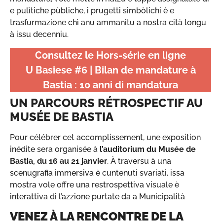
e pulìtiche pùbliche, i prugetti simbòlichi è e
trasfurmazione chì anu ammanitu a nostra cità longu
à issu decenniu.
Consultez le Hors-série en ligne
U Basiese #6 | Bilan de mandature à
Bastia : 10 anni di mandatura
UN PARCOURS RÉTROSPECTIF AU
MUSÉE DE BASTIA
Pour célébrer cet accomplissement, une exposition
inédite sera organisée à
l’auditorium du Musée de
Bastia, du 16 au 21 janvier
. À traversu à una
scenugrafia immersiva è cuntenuti svariati, issa
mostra vole offre una restrospettiva visuale è
interattiva di l’azzione purtate da a Municipalità
VENEZ À LA RENCONTRE DE LA