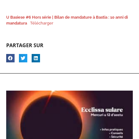
U Basiese #6 Hors série | Bilan de mandature à Bastia : 10 anni di
mandatura
Télécharger
PARTAGER SUR