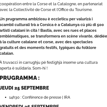
coopération entre la Corse et la Catalogne, en partenariat
avec la Collectivité de Corse et l’Office du Tourisme.
Un prugramma ambiziosu è eccleticu per valurizà i
scambii culturali trà a Corsica è a Catalunya cù più di 500
artisti catalani in cità ! Bastia, avec ses rues et places
emblématiques, se transformera en scène vivante, dédié
à la culture catalane et corse, avec des spectacles
gratuits et des moments festifs, typiques du folklore
catalan.
À truvacci in carrughju pè festighjà inseme una cultura
aperta è sulidaria. Som-hi !
PRUGRAMMA :
JEUDI 25 SEPTEMBRE
14h30 : Conférence de presse | IRA
VENDREDI 26 SEPTEMBRE