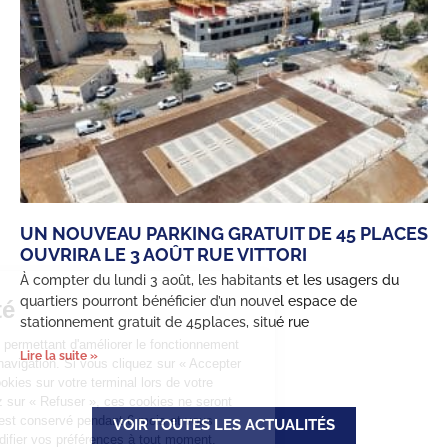
UN NOUVEAU PARKING GRATUIT DE 45 PLACES
OUVRIRA LE 3 AOÛT RUE VITTORI
À compter du lundi 3 août, les habitants et les usagers du
quartiers pourront bénéficier d’un nouvel espace de
Confidentialité
stationnement gratuit de 45places, situé rue
Ce site utilise des cookies permettant d'améliorer le fonctionnement
Lire la suite »
grâce aux statistiques de navigation. Si vous cliquez sur « Accepter
», nous déposeront ces cookies sur votre terminal lors de votre
navigation. Si vous cliquez sur « Refuser », ces cookies ne seront
pas déposés. Votre choix est conservé pendant 6 mois et vous
VOIR TOUTES LES ACTUALITÉS
pouvez être informé et modifier vos préférences à tout moment.