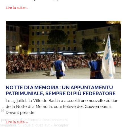
Lire la suite »
NOTTE DI A MEMORIA : UN APPUNTAMENTU
PATRIMUNIALE, SEMPRE DI PIÙ FEDERATORE
Le 25 juillet, la Ville de Bastia a accueilli une nouvelle édition
de la Notte di a Memoria, ou « Relève des Gouverneurs ».
Confidentialité
Devant près de
Ce site utilise des cookies permettant d'améliorer le fonctionnement
Lire la suite »
grâce aux statistiques de navigation. Si vous cliquez sur « Accepter