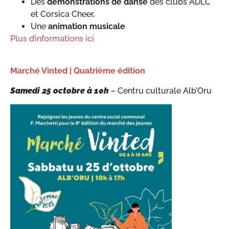
Des
démonstrations de danse
des clubs ADLC
et Corsica Cheer,
Une
animation musicale
Plus d’informations ici
Marché Vinted | Quatrième édition
Samedi 25 octobre à
10h
– Centru culturale Alb’Oru