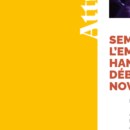
SE
L’E
HAN
DÉB
NO