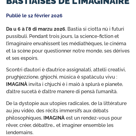
BASTIAISES DE L’IMAGINAIRE
Publié le
12 février 2026
Da u 6 à l’8 di marzu 2026
, Bastia si ciotta nù i futuri
pussìbuli. Pendant trois jours, la science-fiction et
l’imaginaire envahissent les médiathèques, le cinéma
et la scène pour questionner notre monde, ses dérives
et ses espoirs.
Scontri d’autori è d’autrice assignalati, attelli creativi,
prughjezzione, ghjochi, mùsica è spatàculu vivu :
IMAGINÀ
invita i chjuchi è i maiò à splurà e pianete,
d’altre sucetà è d’altre manere di pensà l’umanità.
De la dystopie aux utopies radicales, de la littérature
au jeu vidéo, des récits immersifs aux débats
philosophiques,
IMAGINÀ
est un rendez-vous pour
rêver, créer, débattre… et imaginer ensemble les
lendemains.