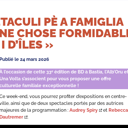
TACULI PÈ A FAMIGLIA
NE CHOSE FORMIDABL
 I D’ÎLES »
Publié le
24 mars 2026
À l’occasion de cette 33ᵉ édition de BD à Bastia, l’Alb’Oru e
Una Volta s’associent pour vous proposer une offre
culturelle familiale exceptionnelle !
Ce week-end, vous pourrez profiter d’expositions en centre-
ville, ainsi que de deux spectacles portés par des autrices
majeures de la programmation :
Audrey Spiry
et
Rebecca
Dautremer
.