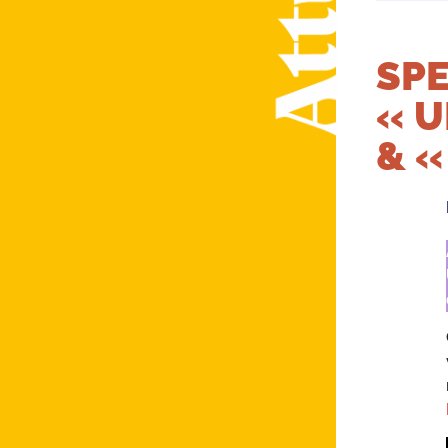
SPE
« U
& «