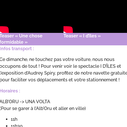
Teaser « Une chose
Teaser « I d’îles »
formidable »
Infos transport :
Ce dimanche, ne touchez pas votre voiture, nous nous
occupons de tout ! Pour venir voir le spectacle I D’ÎLES et
l’exposition d’Audrey Spiry, profitez de notre navette gratuit
pour faciliter vos déplacements et votre stationnement !
Horaires :
ALB’ORU -> UNA VOLTA
(Pour se garer à l’Alb’Oru et aller en ville)
11h
11h30