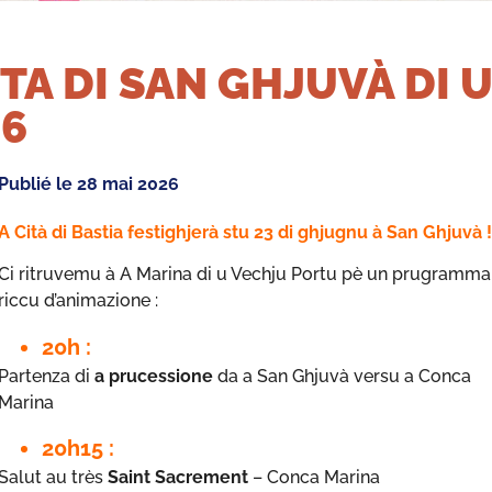
TA DI SAN GHJUVÀ DI 
26
Publié le
28 mai 2026
A Cità di Bastia festighjerà stu 23 di ghjugnu à San Ghjuvà !
Ci ritruvemu à A Marina di u Vechju Portu pè un prugramma
riccu d’animazione :
20h :
Partenza di
a prucessione
da a San Ghjuvà versu a Conca
Marina
20h15 :
Salut au très
Saint Sacrement
– Conca Marina