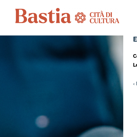
C
L
‹