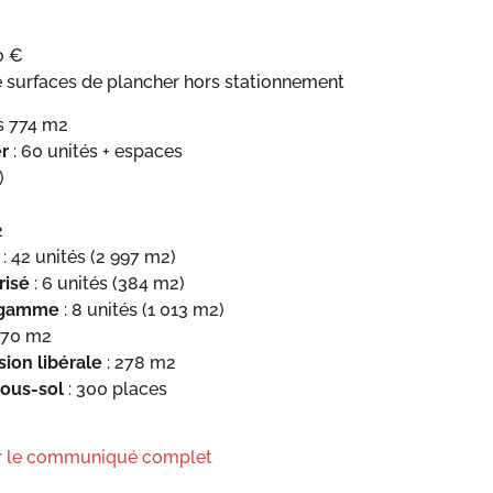
0 €
 surfaces de plancher hors stationnement
és 774 m2
r
: 60 unités + espaces
)
2
: 42 unités (2 997 m2)
risé
: 6 unités (384 m2)
 gamme
: 8 unités (1 013 m2)
 170 m2
ion libérale
: 278 m2
ous-sol
: 300 places
ter le communiqué complet