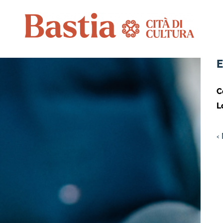
C
L
‹