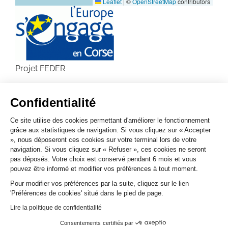
Leaflet
|
©
OpenStreetMap
contributors
Projet FEDER
RETOUR AUX PROJETS
Confidentialité
Ce site utilise des cookies permettant d'améliorer le fonctionnement
grâce aux statistiques de navigation. Si vous cliquez sur « Accepter
», nous déposeront ces cookies sur votre terminal lors de votre
navigation. Si vous cliquez sur « Refuser », ces cookies ne seront
pas déposés. Votre choix est conservé pendant 6 mois et vous
PARTAGER SUR
pouvez être informé et modifier vos préférences à tout moment.
Pour modifier vos préférences par la suite, cliquez sur le lien
'Préférences de cookies' situé dans le pied de page.
Lire la politique de confidentialité
RÉALISATION CORSICAWEB
MAIRIE@BASTIA.CORSICA
Consentements certifiés par
MENTIONS LÉGALES
POLITIQUE DE CONFIDENTIALITÉ