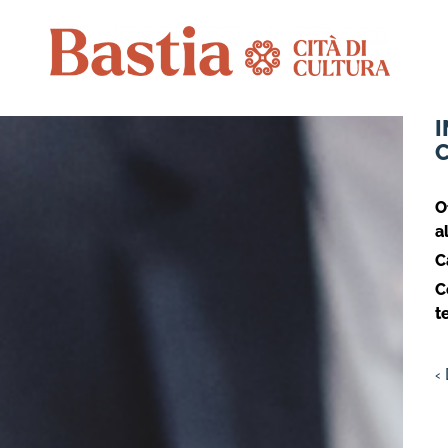
I
O
a
C
C
t
‹