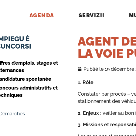
AGENDA
SERVIZII
M
AGENT DE
MPIEGU È
CUNCORSI
LA VOIE 
ffres d’emplois, stages et
Publié le
19 décembre
lternances
andidature spontanée
1. Rôle
oncours administratifs et
Constater par procès – ver
echniques
stationnement des véhicu
2. Enjeux :
veiller au bon
 Démarches
3. Missions et responsabi