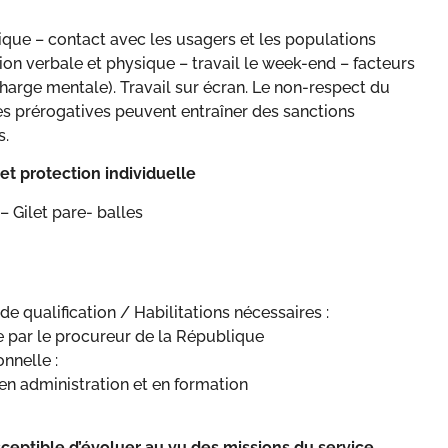
ique – contact avec les usagers et les populations
sion verbale et physique – travail le week-end – facteurs
harge mentale). Travail sur écran. Le non-respect du
es prérogatives peuvent entraîner des sanctions
s.
et protection individuelle
 – Gilet pare- balles
e qualification / Habilitations nécessaires :
 par le procureur de la République
nnelle :
en administration et en formation
sceptible d’évoluer au vu des missions du service