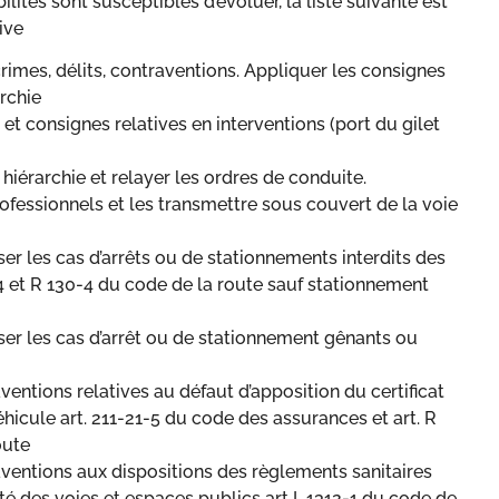
lités sont susceptibles d’évoluer, la liste suivante est
ive
imes, délits, contraventions. Appliquer les consignes
rchie
 et consignes relatives en interventions (port du gilet
iérarchie et relayer les ordres de conduite.
rofessionnels et les transmettre sous couvert de la voie
ser les cas d’arrêts ou de stationnements interdits des
4 et R 130-4 du code de la route sauf stationnement
ser les cas d’arrêt ou de stationnement gênants ou
ventions relatives au défaut d’apposition du certificat
éhicule art. 211-21-5 du code des assurances et art. R
oute
aventions aux dispositions des règlements sanitaires
eté des voies et espaces publics art L.1312-1 du code de