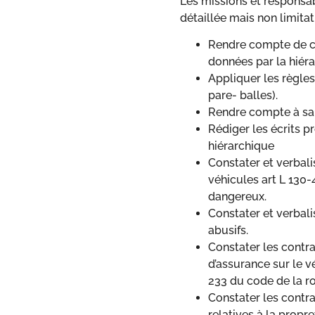
Les missions et responsabi
détaillée mais non limitat
Rendre compte de cr
données par la hiéra
Appliquer les règles
pare- balles).
Rendre compte à sa h
Rédiger les écrits p
hiérarchique
Constater et verbali
véhicules art L 130-
dangereux.
Constater et verbali
abusifs.
Constater les contra
d’assurance sur le v
233 du code de la r
Constater les contr
relatives à la propr