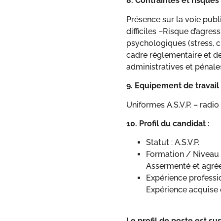
8. Contraintes et risques
Présence sur la voie publ
difficiles –Risque d’agres
psychologiques (stress, c
cadre réglementaire et d
administratives et pénale
9. Equipement de travail 
Uniformes A.S.V.P. – radio
10. Profil du candidat :
Statut : A.S.V.P.
Formation / Niveau d
Assermenté et agrée
Expérience professio
Expérience acquise 
Le profil de poste est su