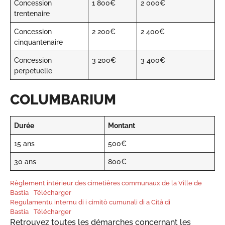
Concession
1 800€
2 000€
trentenaire
Concession
2 200€
2 400€
cinquantenaire
Concession
3 200€
3 400€
perpetuelle
COLUMBARIUM
Durée
Montant
15 ans
500€
30 ans
800€
Règlement intérieur des cimetières communaux de la Ville de
Bastia
Télécharger
Regulamentu internu di i cimitò cumunali di a Cità di
Bastia
Télécharger
Retrouvez toutes les démarches concernant les