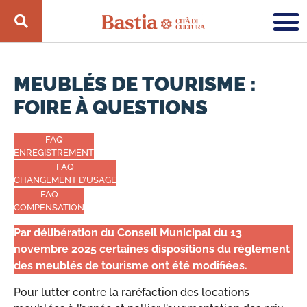
MEUBLÉS DE TOURISME :
FOIRE À QUESTIONS
FAQ
ENREGISTREMENT
FAQ
CHANGEMENT D’USAGE
FAQ
COMPENSATION
Par délibération du Conseil Municipal du 13
novembre 2025 certaines dispositions du règlement
des meublés de tourisme ont été modifiées.
Pour lutter contre la raréfaction des locations