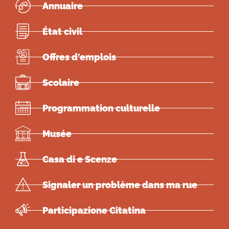
Annuaire
État civil
Offres d'emplois
Scolaire
Programmation culturelle
Musée
Casa di e Scenze
Signaler un problème dans ma rue
Participazione Citatina