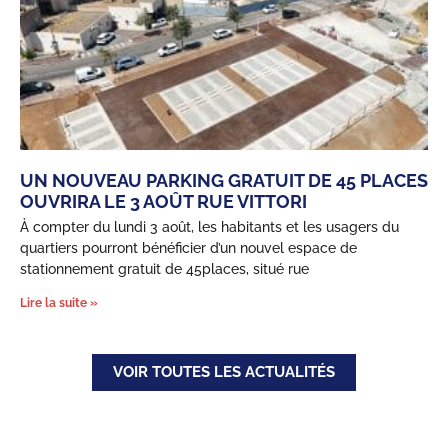
UN NOUVEAU PARKING GRATUIT DE 45 PLACES
OUVRIRA LE 3 AOÛT RUE VITTORI
À compter du lundi 3 août, les habitants et les usagers du
quartiers pourront bénéficier d’un nouvel espace de
Confidentialité
stationnement gratuit de 45places, situé rue
Ce site utilise des cookies permettant d'améliorer le fonctionnement
Lire la suite »
grâce aux statistiques de navigation. Si vous cliquez sur « Accepter
», nous déposeront ces cookies sur votre terminal lors de votre
navigation. Si vous cliquez sur « Refuser », ces cookies ne seront
pas déposés. Votre choix est conservé pendant 6 mois et vous
VOIR TOUTES LES ACTUALITÉS
pouvez être informé et modifier vos préférences à tout moment.
Pour modifier vos préférences par la suite, cliquez sur le lien
'Préférences de cookies' situé dans le pied de page.