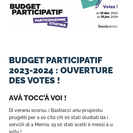
BUDGET PARTICIPATIF
2023-2024 : OUVERTURE
DES VOTES !
AVÀ TOCC’À VOI !
Di veranu scorsu, i Bastiacci anu prupostu
prugetti per a so cità chì sò stati studiati da i
servizii di a Merria. 19 sò stati scelti è messi à u
votu !