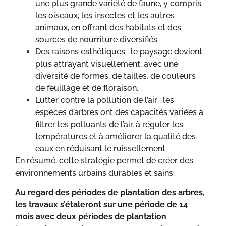
une plus grande variété de faune, y compris
les oiseaux, les insectes et les autres
animaux, en offrant des habitats et des
sources de nourriture diversifiés.
Des raisons esthétiques : le paysage devient
plus attrayant visuellement, avec une
diversité de formes, de tailles, de couleurs
de feuillage et de floraison.
Lutter contre la pollution de l’air : les
espèces d’arbres ont des capacités variées à
filtrer les polluants de l’air, à réguler les
températures et à améliorer la qualité des
eaux en réduisant le ruissellement.
En résumé, cette stratégie permet de créer des
environnements urbains durables et sains.
Confidentialité
Au regard des périodes de plantation des arbres,
Ce site utilise des cookies permettant d'améliorer le fonctionnement
grâce aux statistiques de navigation. Si vous cliquez sur « Accepter
les travaux s’étaleront sur une période de 14
», nous déposeront ces cookies sur votre terminal lors de votre
mois avec deux périodes de plantation
navigation. Si vous cliquez sur « Refuser », ces cookies ne seront