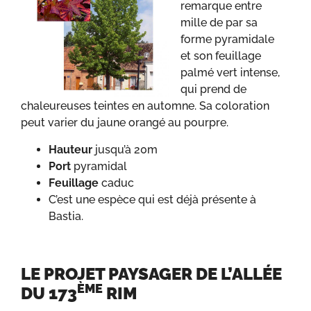
remarque entre
mille de par sa
forme pyramidale
et son feuillage
palmé vert intense,
qui prend de
chaleureuses teintes en automne. Sa coloration
peut varier du jaune orangé au pourpre.
Hauteur
jusqu’à 20m
Port
pyramidal
Feuillage
caduc
C’est une espèce qui est déjà présente à
Bastia.
LE PROJET PAYSAGER DE L’ALLÉE
ÈME
DU 173
RIM