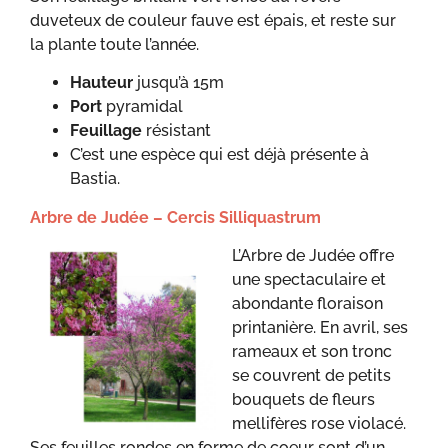
duveteux de couleur fauve est épais, et reste sur
la plante toute l’année.
Hauteur
jusqu’à 15m
Port
pyramidal
Feuillage
résistant
C’est une espèce qui est déjà présente à
Bastia.
Arbre de Judée – Cercis Silliquastrum
L’Arbre de Judée offre
une spectaculaire et
abondante floraison
printanière. En avril, ses
rameaux et son tronc
se couvrent de petits
bouquets de fleurs
mellifères rose violacé.
Ses feuilles rondes en forme de coeur sont d’un