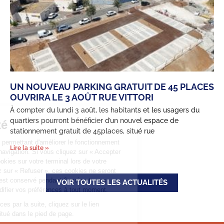
UN NOUVEAU PARKING GRATUIT DE 45 PLACES
OUVRIRA LE 3 AOÛT RUE VITTORI
À compter du lundi 3 août, les habitants et les usagers du
quartiers pourront bénéficier d’un nouvel espace de
Confidentialité
stationnement gratuit de 45places, situé rue
Ce site utilise des cookies permettant d'améliorer le fonctionnement
Lire la suite »
grâce aux statistiques de navigation. Si vous cliquez sur « Accepter
», nous déposeront ces cookies sur votre terminal lors de votre
navigation. Si vous cliquez sur « Refuser », ces cookies ne seront
pas déposés. Votre choix est conservé pendant 6 mois et vous
VOIR TOUTES LES ACTUALITÉS
pouvez être informé et modifier vos préférences à tout moment.
Pour modifier vos préférences par la suite, cliquez sur le lien
'Préférences de cookies' situé dans le pied de page.