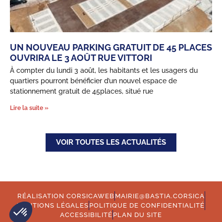
UN NOUVEAU PARKING GRATUIT DE 45 PLACES
OUVRIRA LE 3 AOÛT RUE VITTORI
À compter du lundi 3 août, les habitants et les usagers du
quartiers pourront bénéficier d’un nouvel espace de
stationnement gratuit de 45places, situé rue
Lire la suite »
VOIR TOUTES LES ACTUALITÉS
RÉALISATION CORSICAWEB
MAIRIE@BASTIA.CORSICA
MENTIONS LÉGALES
POLITIQUE DE CONFIDENTIALITÉ
ACCESSIBILITÉ
PLAN DU SITE