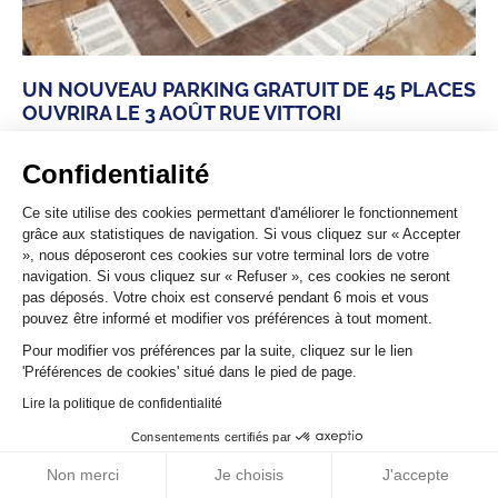
UN NOUVEAU PARKING GRATUIT DE 45 PLACES
OUVRIRA LE 3 AOÛT RUE VITTORI
À compter du lundi 3 août, les habitants et les usagers du
quartiers pourront bénéficier d’un nouvel espace de
Confidentialité
stationnement gratuit de 45places, situé rue
Ce site utilise des cookies permettant d'améliorer le fonctionnement
Lire la suite »
grâce aux statistiques de navigation. Si vous cliquez sur « Accepter
», nous déposeront ces cookies sur votre terminal lors de votre
navigation. Si vous cliquez sur « Refuser », ces cookies ne seront
pas déposés. Votre choix est conservé pendant 6 mois et vous
VOIR TOUTES LES ACTUALITÉS
pouvez être informé et modifier vos préférences à tout moment.
Pour modifier vos préférences par la suite, cliquez sur le lien
'Préférences de cookies' situé dans le pied de page.
Lire la politique de confidentialité
RÉALISATION CORSICAWEB
MAIRIE@BASTIA.CORSICA
Consentements certifiés par
MENTIONS LÉGALES
POLITIQUE DE CONFIDENTIALITÉ
ACCESSIBILITÉ
PLAN DU SITE
Non merci
Je choisis
J'accepte