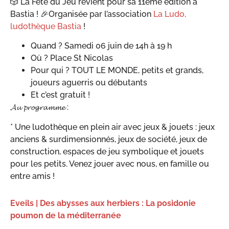
🎲 La Fête du Jeu revient pour sa 11ème édition à
Bastia ! 🎉Organisée par l’association
La Ludo,
ludothèque Bastia
!
Quand ? Samedi 06 juin de 14h à 19 h
Où ? Place St Nicolas
Pour qui ? TOUT LE MONDE, petits et grands,
joueurs aguerris ou débutants
Et c’est gratuit !
𝓐𝓾 𝓹𝓻𝓸𝓰𝓻𝓪𝓶𝓶𝓮 :
* Une ludothèque en plein air avec jeux & jouets : jeux
anciens & surdimensionnés, jeux de société, jeux de
construction, espaces de jeu symbolique et jouets
pour les petits. Venez jouer avec nous, en famille ou
entre amis !
Eveils | Des abysses aux herbiers : La posidonie
poumon de la méditerranée