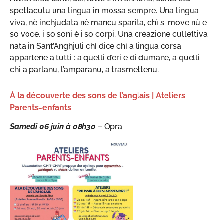
spettaculu una lingua in mossa sempre. Una lingua
viva, nè inchjudata nè mancu sparita, chì si move nù e
so voce, i so soni è i so corpi. Una creazione cullettiva
nata in Sant’Anghjuli chì dice chì a lingua corsa
appartene à tutti : à quelli d’eri è di dumane, à quelli
chì a parlanu, l’amparanu, a trasmettenu.
À la découverte des sons de l’anglais | Ateliers
Parents-enfants
Samedi 06 juin à 08h30
– Opra