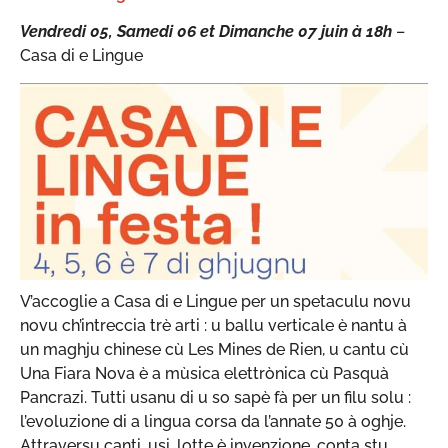
Vendredi 05, Samedi 06 et Dimanche 07 juin à 18h
–
Casa di e Lingue
V’accoglie a Casa di e Lingue per un spetaculu novu
novu ch’intreccia trè arti : u ballu verticale è nantu à
un maghju chinese cù Les Mines de Rien, u cantu cù
Una Fiara Nova è a mùsica elettrònica cù Pasquà
Pancrazi. Tutti usanu di u so sapè fà per un filu solu :
l’evoluzione di a lingua corsa da l’annate 50 à oghje.
Attraversu canti, usi, lotte è invenzione, conta stu