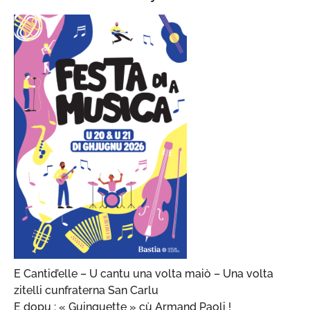
E Cantid’elle – U cantu una volta maiò – Una volta
zitelli cunfraterna San Carlu
E dopu : « Guinguette » cù Armand Paoli !