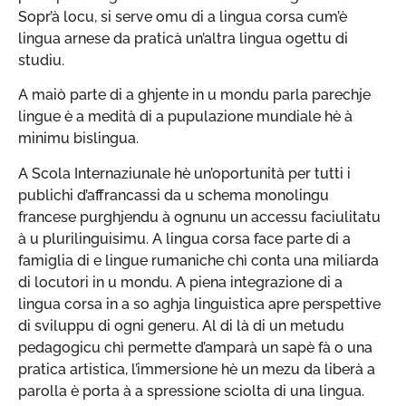
Sopr’à locu, si serve omu di a lingua corsa cum’è
lingua arnese da praticà un’altra lingua ogettu di
studiu.
A maiò parte di a ghjente in u mondu parla parechje
lingue è a medità di a pupulazione mundiale hè à
minimu bislingua.
A Scola Internaziunale hè un’oportunità per tutti i
publichi d’affrancassi da u schema monolingu
francese purghjendu à ognunu un accessu faciulitatu
à u plurilinguisimu. A lingua corsa face parte di a
famiglia di e lingue rumaniche chì conta una miliarda
di locutori in u mondu. A piena integrazione di a
lingua corsa in a so aghja linguistica apre perspettive
di sviluppu di ogni generu. Al di là di un metudu
pedagogicu chì permette d’amparà un sapè fà o una
pratica artistica, l’immersione hè un mezu da liberà a
parolla è porta à a spressione sciolta di una lingua.