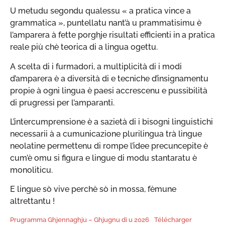
U metudu segondu qualessu « a pratica vince a
grammatica », puntellatu nant’à u prammatisimu è
l’amparera à fette porghje risultati efficienti in a pratica
reale più chè teorica di a lingua ogettu.
A scelta di i furmadori, a multiplicità di i modi
d’amparera è a diversità di e tecniche d’insignamentu
propie à ogni lingua è paesi accrescenu e pussibilità
di prugressi per l’amparanti.
L’intercumprensione è a sazietà di i bisogni linguistichi
necessarii à a cumunicazione plurilingua trà lingue
neolatine permettenu di rompe l’idee precuncepite è
cum’è omu si figura e lingue di modu stantaratu è
monoliticu.
E lingue sò vive perchè sò in mossa, fèmune
altrettantu !
Prugramma Ghjennaghju – Ghjugnu di u 2026
Télécharger