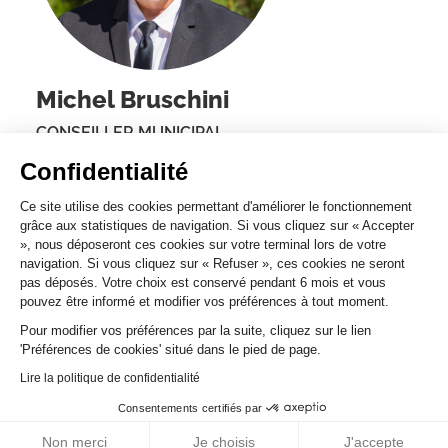
Michel Bruschini
CONSEILLER MUNICIPAL
Confidentialité
PLUS D'INFOS
Ce site utilise des cookies permettant d'améliorer le fonctionnement
grâce aux statistiques de navigation. Si vous cliquez sur « Accepter
», nous déposeront ces cookies sur votre terminal lors de votre
navigation. Si vous cliquez sur « Refuser », ces cookies ne seront
pas déposés. Votre choix est conservé pendant 6 mois et vous
PARTAGER SUR
pouvez être informé et modifier vos préférences à tout moment.
Pour modifier vos préférences par la suite, cliquez sur le lien
'Préférences de cookies' situé dans le pied de page.
Lire la politique de confidentialité
RÉALISATION CORSICAWEB
MAIRIE@BASTIA.CORSICA
Consentements certifiés par
MENTIONS LÉGALES
POLITIQUE DE CONFIDENTIALITÉ
ACCESSIBILITÉ
PLAN DU SITE
Non merci
Je choisis
J'accepte