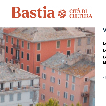
V
L
L
L
M
‹