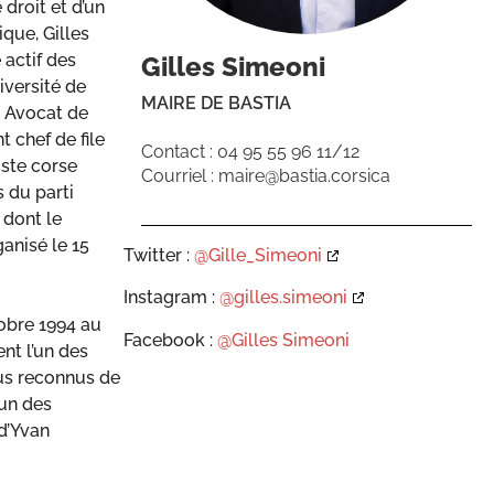
 droit et d’un
que, Gilles
actif des
Gilles Simeoni
iversité de
MAIRE DE BASTIA
. Avocat de
t chef de file
Contact : 04 95 55 96 11/12
ste corse
Courriel : maire@bastia.corsica
s du parti
 dont le
anisé le 15
Twitter :
@Gille_Simeoni
Instagram :
@gilles.simeoni
tobre 1994 au
Facebook :
@Gilles Simeoni
nt l’un des
lus reconnus de
’un des
d’Yvan