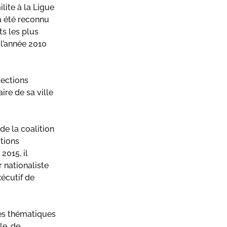
lite à la Ligue
 a été reconnu
s les plus
l’année 2010
lections
ire de sa ville
 de la coalition
ctions
2015, il
 nationaliste
xécutif de
es thématiques
e, de