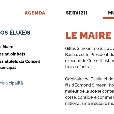
AGENDA
SERVIZII
M
OS ÉLU(E)S
LE MAIRE
e Maire
Gilles Simeoni, né le 20 av
es adjoint(e)s
Bastia, est le Président d
exécutif de Corse. Il est 
es élu(e)s du Conseil
trois enfants.
unicipal
Originaire de Bastia et de L
 Municipalità
fils d’Edmond Simeoni, h
majeur de la scène cont
corse, considéré comme 
nationalisme insulaire m