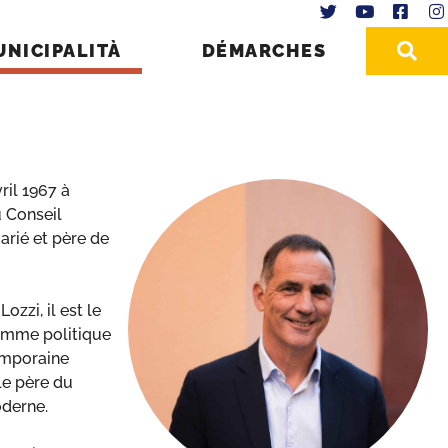
UNICIPALITÀ
DÉMARCHES
ril 1967 à
u Conseil
marié et père de
ozzi, il est le
omme politique
emporaine
le père du
oderne.