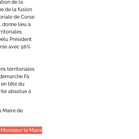
ation de la
ue de la fusion
toriale de Corse
 donne lieu à
ritoriales.
éélu Président
orse avec 56%
ns territoriales
a démarche Fà
 en tête du
rité absolue à
u Maire de
Monsieur le Maire