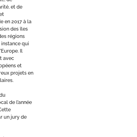
rité, et de
et
e en 2017 à la
ion des îles
des régions
 instance qui
’Europe. Il
t avec
ropéens et
eux projets en
laires.
 du
cal de l’année
Cette
ar un jury de